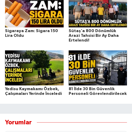
Sigaraya Zam: Sigara 150
Sütaş'a 800 Dönümlük
Lira Oldu
Arazi Tahsisi Bir Ay Daha
Ertelendi!
Yedisu Kaymakamı Özbek,
81 İlde 30 Bin Güvenlik
Çalışmaları Yerinde İnceledi
Personeli Görevlendirilecek
Yorumlar