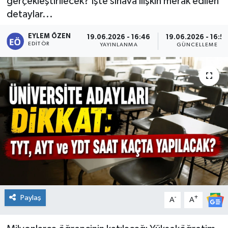
gerçekleştirilecek? İşte sınava ilişkin merak edilen
detaylar...
KİĞI
EYLEM ÖZEN
19.06.2026 - 16:46
19.06.2026 - 16:5
MERKEZ
EDITÖR
YAYINLANMA
GÜNCELLEME
RESMİ İLANLAR
SAĞLIK
SİYASET
SOLHAN
SPOR
Paylaş
-
+
YAYLADERE
A
A
YEDİSU