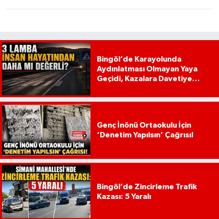
Bingöl’de Karayolunda
Aydınlatması Olmayan Yaya
Geçidi, Kazalara Davetiye
Çıkarıyor!
Genç İnönü Ortaokulu İçin
‘Denetim Yapılsın’ Çağrısı!
Bingöl’de Zincirleme Trafik
Kazası: 5 Yaralı