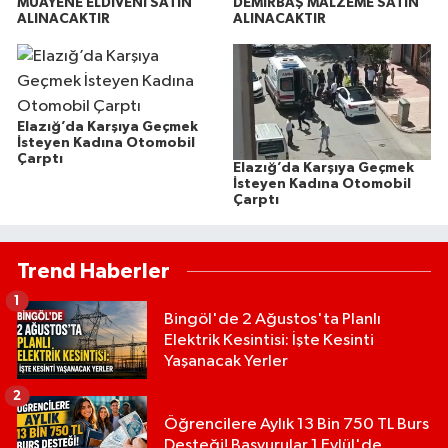
MUAYENE ELDİVENİ SATIN
DEMİRBAŞ MALZEME SATIN
ALINACAKTIR
ALINACAKTIR
Elazığ’da Karşıya Geçmek
İsteyen Kadına Otomobil
Çarptı
Elazığ’da Karşıya Geçmek
İsteyen Kadına Otomobil
Çarptı
Trend Haberler
1
Bingöl'de 2 Ağustos'ta Planlı
Elektrik Kesintisi: İşte Kesinti
Yaşanacak Yerler
2
Öğrencilere Aylık 13 Bin 750 TL Burs
Desteği! Başvurular 1 Eylül'de