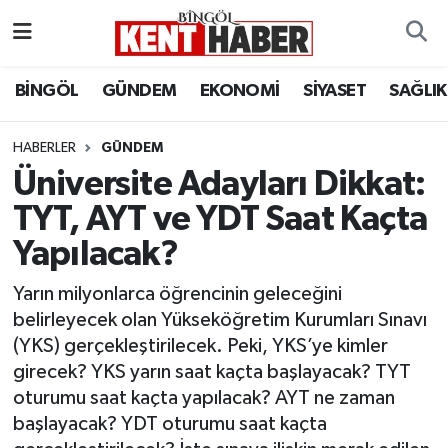
ADAKLI
Bingöl Nöbetçi Eczaneler
BİNGÖL
GÜNDEM
EKONOMİ
SİYASET
SAĞLIK
BİLİM-TEKNOLOJİ
Bingöl Hava Durumu
HABERLER
GÜNDEM
Üniversite Adayları Dikkat:
DÜNYA
Bingöl Namaz Vakitleri
TYT, AYT ve YDT Saat Kaçta
EĞİTİM
Bingöl Trafik Yoğunluk Haritası
Yapılacak?
EKONOMİ
Süper Lig Puan Durumu ve Fikstür
Yarın milyonlarca öğrencinin geleceğini
belirleyecek olan Yükseköğretim Kurumları Sınavı
GENÇ
Tüm Manşetler
(YKS) gerçekleştirilecek. Peki, YKS’ye kimler
girecek? YKS yarın saat kaçta başlayacak? TYT
GÜNDEM
Son Dakika Haberleri
oturumu saat kaçta yapılacak? AYT ne zaman
başlayacak? YDT oturumu saat kaçta
KARLIOVA
Haber Arşivi