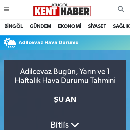
ADAKLI
Bingöl Nöbetçi Eczaneler
BİNGÖL
GÜNDEM
EKONOMİ
SİYASET
SAĞLIK
BİLİM-TEKNOLOJİ
Bingöl Hava Durumu
Adilcevaz Hava Durumu
DÜNYA
Bingöl Namaz Vakitleri
EĞİTİM
Bingöl Trafik Yoğunluk Haritası
Adilcevaz Bugün, Yarın ve 1
Haftalık Hava Durumu Tahmini
EKONOMİ
Süper Lig Puan Durumu ve Fikstür
GENÇ
Tüm Manşetler
ŞU AN
GÜNDEM
Son Dakika Haberleri
Bitlis
KARLIOVA
Haber Arşivi