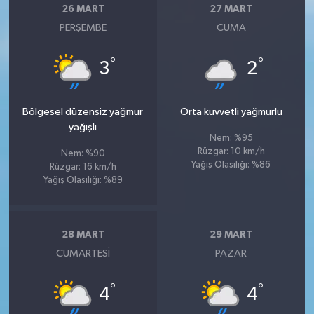
26 MART
27 MART
PERŞEMBE
CUMA
°
°
3
2
Bölgesel düzensiz yağmur
Orta kuvvetli yağmurlu
yağışlı
Nem: %95
Rüzgar: 10 km/h
Nem: %90
Yağış Olasılığı: %86
Rüzgar: 16 km/h
Yağış Olasılığı: %89
28 MART
29 MART
CUMARTESI
PAZAR
°
°
4
4