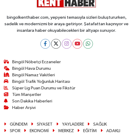
bingolkenthaber.com, yepyeni temasıyla sizleri buluştururken,
sadelik ve modernizmi bir araya getiriyor. Şatafattan kaçınıyor ve
insanlara haber okuyabilecekleri bir altyapı sunuyor.
Bingöl Nöbetçi Eczaneler
Bingöl Hava Durumu
Bingöl Namaz Vakitleri
Bingöl Trafik Yoğunluk Haritası
Süper Lig Puan Durumu ve Fikstür
Tüm Manşetler
Son Dakika Haberleri
Haber Arşivi
GÜNDEM
SİYASET
YAYLADERE
SAĞLIK
SPOR
EKONOMİ
MERKEZ
EĞİTİM
ADAKLI