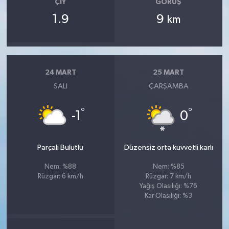
ÇIY
GÖRÜŞ
1.9
9
km
24 MART
25 MART
SALI
ÇARŞAMBA
°
°
-1
0
Parçalı Bulutlu
Düzensiz orta kuvvetli karlı
Nem: %88
Nem: %85
Rüzgar: 6 km/h
Rüzgar: 7 km/h
Yağış Olasılığı: %76
Kar Olasılığı: %3