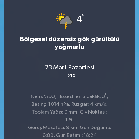
KİĞI
°
4
MERKEZ
Bölgesel düzensiz gök gürültülü
RESMİ İLANLAR
yağmurlu
SAĞLIK
23 Mart Pazartesi
SİYASET
11:45
SOLHAN
°
Nem: %93, Hissedilen Sıcaklık: 3
,
Basınç: 1014 hPa, Rüzgar: 4 km/s,
SPOR
Toplam Yağış: 0 mm, Çiy Noktası:
1.9,
YAYLADERE
Görüş Mesafesi: 9 km, Gün Doğumu:
6:09, Gün Batımı: 18:24
YEDİSU