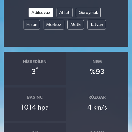
Adilcevaz
Ahlat
Güroymak
Hizan
Merkez
Mutki
Tatvan
HISSEDILEN
NEM
°
3
%93
BASINÇ
RÜZGAR
1014
4
hpa
km/s