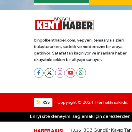
bingolkenthaber.com, yepyeni temasıyla sizleri
buluştururken, sadelik ve modernizmi bir araya
getiriyor. Şatafattan kaçınıyor ve insanlara haber
okuyabilecekleri bir altyapı sunuyor.
RSS
Copyright © 2024. Her hakkı saklıdır.
En iyi site deneyimi sağlamak için çerezlerden f
303 Gündür Kayıp Tane
13:36
HABER AKIŞI