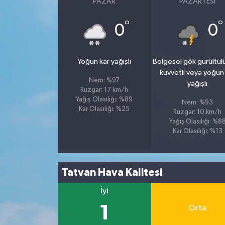
PAZAR
PAZARTESI
°
°
0
0
Yoğun kar yağışlı
Bölgesel gök gürültül
kuvvetli veya yoğun
Nem: %97
yağışlı
Rüzgar: 17 km/h
Yağış Olasılığı: %89
Nem: %93
Kar Olasılığı: %25
Rüzgar: 10 km/h
Yağış Olasılığı: %8
Kar Olasılığı: %13
Tatvan Hava Kalitesi
İyi
1
Orta