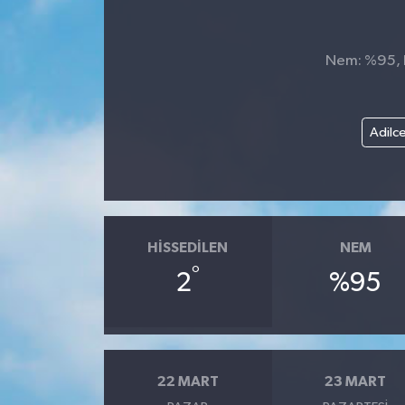
KİĞI
Nem: %95, H
MERKEZ
RESMİ İLANLAR
Adilc
SAĞLIK
SİYASET
HISSEDILEN
NEM
SOLHAN
°
2
%95
SPOR
YAYLADERE
22 MART
23 MART
YEDİSU