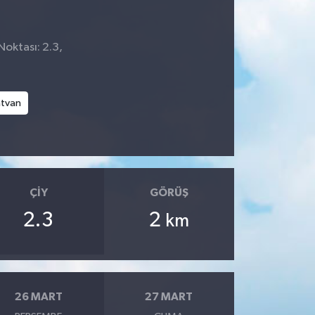
Noktası: 2.3,
atvan
ÇIY
GÖRÜŞ
2.3
2
km
26 MART
27 MART