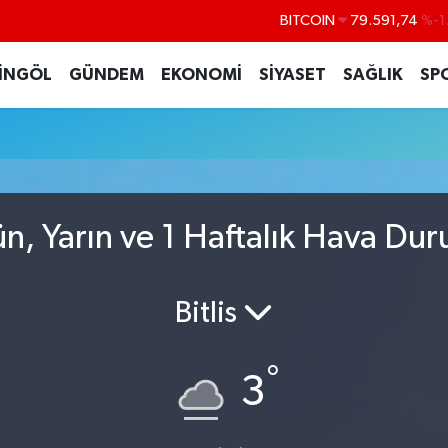
BITCOIN
79.591,74
%-1
DOLAR
45,43620
%0
İNGÖL
GÜNDEM
EKONOMİ
SİYASET
SAĞLIK
SP
EURO
53,38690
%0
STERLİN
61,60380
%0
G.ALTIN
6862,09000
%0
BİST100
14.598,00
n, Yarın ve 1 Haftalık Hava Du
Bitlis
°
3