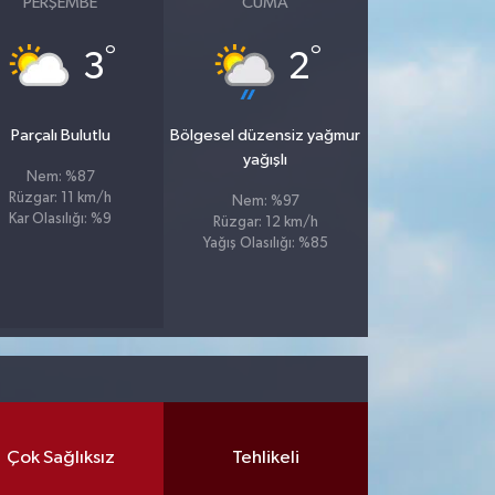
PERŞEMBE
CUMA
°
°
3
2
Parçalı Bulutlu
Bölgesel düzensiz yağmur
yağışlı
Nem: %87
Rüzgar: 11 km/h
Nem: %97
Kar Olasılığı: %9
Rüzgar: 12 km/h
Yağış Olasılığı: %85
Çok Sağlıksız
Tehlikeli