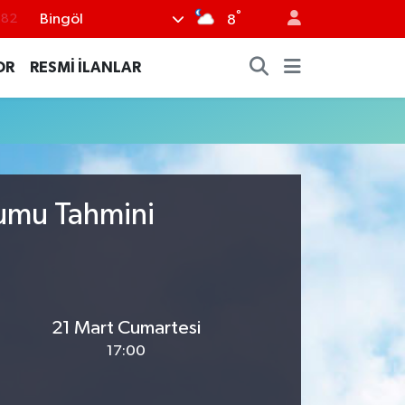
°
Bingöl
.82
8
.02
OR
RESMİ İLANLAR
.19
.18
.19
%0
rumu Tahmini
21 Mart Cumartesi
17:00