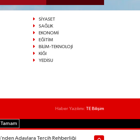
SİYASET
SAĞLIK
EKONOMİ
EĞİTİM
BİLİM-TEKNOLOJİ
KİĞI
YEDİSU
Haber Yazılımı:
TE Bilişim
Tamam
i’nden Adaylara Tercih Rehberliği