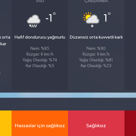
SALI
ÇARŞAMBA
°
°
-1
1
ü orta
Hafif dondurucu yağmurlu
Düzensiz orta kuvvetli karlı
 kar
Nem: %85
Nem: %90
Rüzgar: 6 km/h
Rüzgar: 9 km/h
Yağış Olasılığı: %74
Yağış Olasılığı: %81
Kar Olasılığı: %5
Kar Olasılığı: %23
8
Hassaslar için sağlıksız
Sağlıksız