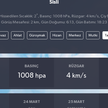
Sisli
°
issedilen Sıcaklık: 2
, Basınç: 1008 hPa, Rüzgar: 4 km/s, Çiy 
Görüş Mesafesi: 2 km, Gün Doğumu: 6:13, Gün Batımı: 18:23
evaz
Ahlat
Güroymak
Hizan
Merkez
Mutki
T
BASINÇ
RÜZGAR
1008
4
hpa
km/s
24 MART
25 MART