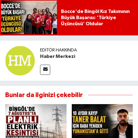
Bocce'de Bingöl Kız Takımının
Büyük Başarısı: 'Türkiye
Üçüncüsü' Oldular
EDITÖR HAKKINDA
Haber Merkezi
Bunlar da ilginizi çekebilir