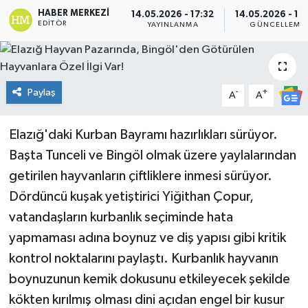
HABER MERKEZI
14.05.2026 - 17:32
14.05.2026 - 18
KİĞI
EDITÖR
YAYINLANMA
GÜNCELLEME
MERKEZ
Paylaş
-
+
RESMİ İLANLAR
A
A
SAĞLIK
Elazığ'daki Kurban Bayramı hazırlıkları sürüyor.
Başta Tunceli ve Bingöl olmak üzere yaylalarından
SİYASET
getirilen hayvanların çiftliklere inmesi sürüyor.
Dördüncü kuşak yetiştirici Yiğithan Çopur,
SOLHAN
vatandaşların kurbanlık seçiminde hata
SPOR
yapmaması adına boynuz ve diş yapısı gibi kritik
kontrol noktalarını paylaştı. Kurbanlık hayvanın
YAYLADERE
boynuzunun kemik dokusunu etkileyecek şekilde
kökten kırılmış olması dini açıdan engel bir kusur
YEDİSU