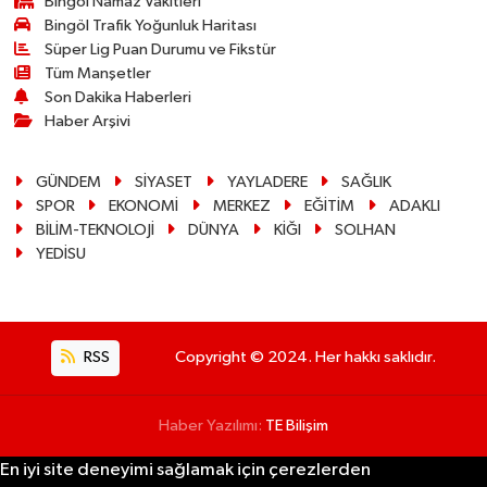
Bingöl Namaz Vakitleri
Bingöl Trafik Yoğunluk Haritası
Süper Lig Puan Durumu ve Fikstür
Tüm Manşetler
Son Dakika Haberleri
Haber Arşivi
GÜNDEM
SİYASET
YAYLADERE
SAĞLIK
SPOR
EKONOMİ
MERKEZ
EĞİTİM
ADAKLI
BİLİM-TEKNOLOJİ
DÜNYA
KİĞI
SOLHAN
YEDİSU
RSS
Copyright © 2024. Her hakkı saklıdır.
Haber Yazılımı:
TE Bilişim
En iyi site deneyimi sağlamak için çerezlerden