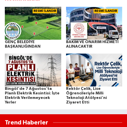
RESMİ İLANDIR
RESMİ İLANDIR
GENÇ BELEDİYE
BAKIM VE ONARIM HİZMETİ
BAŞKANLIĞINDAN
ALINACAKTIR
Bingöl'de 7 Ağustos'ta
Rektör Çelik, Lise
Planlı Elektrik Kesintisi: İşte
Öğrencileriyle Milli
Elektrik Verilemeyecek
Teknoloji Atölyesi'ni
Yerler
Ziyaret Etti
Trend Haberler