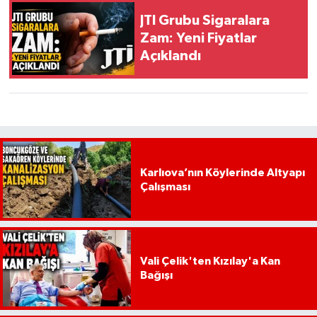
JTI Grubu Sigaralara
Zam: Yeni Fiyatlar
Açıklandı
Karlıova’nın Köylerinde Altyapı
Çalışması
Vali Çelik'ten Kızılay'a Kan
Bağışı