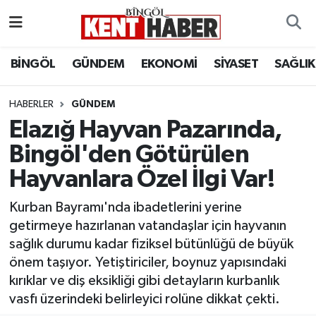
ADAKLI
Bingöl Nöbetçi Eczaneler
BİNGÖL
GÜNDEM
EKONOMİ
SİYASET
SAĞLIK
BİLİM-TEKNOLOJİ
Bingöl Hava Durumu
HABERLER
GÜNDEM
Elazığ Hayvan Pazarında,
DÜNYA
Bingöl Namaz Vakitleri
Bingöl'den Götürülen
EĞİTİM
Bingöl Trafik Yoğunluk Haritası
Hayvanlara Özel İlgi Var!
EKONOMİ
Süper Lig Puan Durumu ve Fikstür
Kurban Bayramı'nda ibadetlerini yerine
getirmeye hazırlanan vatandaşlar için hayvanın
GENÇ
Tüm Manşetler
sağlık durumu kadar fiziksel bütünlüğü de büyük
önem taşıyor. Yetiştiriciler, boynuz yapısındaki
GÜNDEM
Son Dakika Haberleri
kırıklar ve diş eksikliği gibi detayların kurbanlık
vasfı üzerindeki belirleyici rolüne dikkat çekti.
KARLIOVA
Haber Arşivi