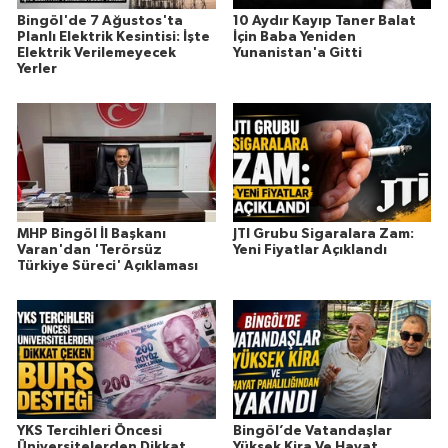
Bingöl'de 7 Ağustos'ta
10 Aydır Kayıp Taner Balat
Planlı Elektrik Kesintisi: İşte
İçin Baba Yeniden
Elektrik Verilemeyecek
Yunanistan'a Gitti
Yerler
MHP Bingöl İl Başkanı
JTI Grubu Sigaralara Zam:
Varan'dan 'Terörsüz
Yeni Fiyatlar Açıklandı
Türkiye Süreci' Açıklaması
YKS Tercihleri Öncesi
Bingöl’de Vatandaşlar
Üniversitelerden Dikkat
Yüksek Kira Ve Hayat