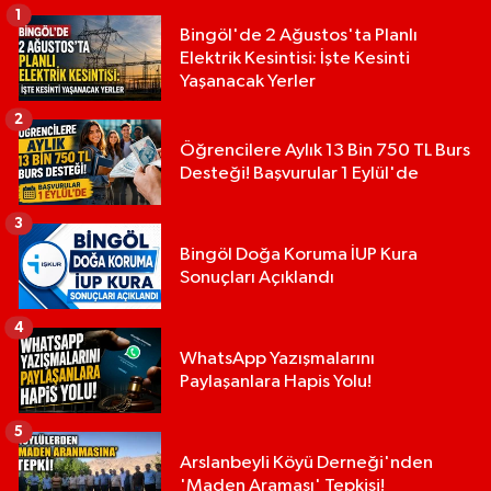
1
Bingöl'de 2 Ağustos'ta Planlı
Elektrik Kesintisi: İşte Kesinti
Yaşanacak Yerler
2
Öğrencilere Aylık 13 Bin 750 TL Burs
Desteği! Başvurular 1 Eylül'de
3
Bingöl Doğa Koruma İUP Kura
Sonuçları Açıklandı
4
WhatsApp Yazışmalarını
Paylaşanlara Hapis Yolu!
5
Arslanbeyli Köyü Derneği'nden
'Maden Araması' Tepkisi!