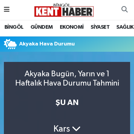
ADAKLI
Bingöl Nöbetçi Eczaneler
BİNGÖL
GÜNDEM
EKONOMİ
SİYASET
SAĞLIK
BİLİM-TEKNOLOJİ
Bingöl Hava Durumu
Akyaka Hava Durumu
DÜNYA
Bingöl Namaz Vakitleri
EĞİTİM
Bingöl Trafik Yoğunluk Haritası
Akyaka Bugün, Yarın ve 1
Haftalık Hava Durumu Tahmini
EKONOMİ
Süper Lig Puan Durumu ve Fikstür
GENÇ
Tüm Manşetler
ŞU AN
GÜNDEM
Son Dakika Haberleri
Kars
KARLIOVA
Haber Arşivi