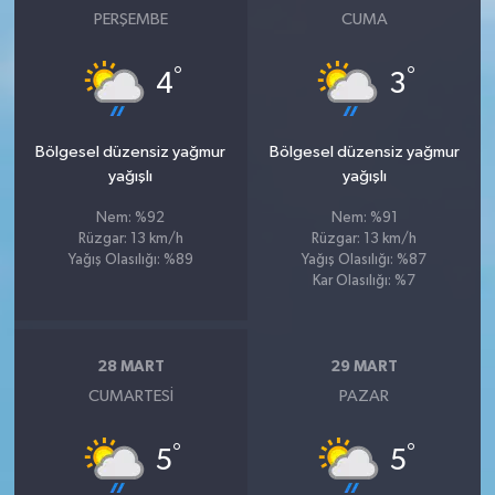
PERŞEMBE
CUMA
°
°
4
3
Bölgesel düzensiz yağmur
Bölgesel düzensiz yağmur
yağışlı
yağışlı
Nem: %92
Nem: %91
Rüzgar: 13 km/h
Rüzgar: 13 km/h
Yağış Olasılığı: %89
Yağış Olasılığı: %87
Kar Olasılığı: %7
28 MART
29 MART
CUMARTESI
PAZAR
°
°
5
5