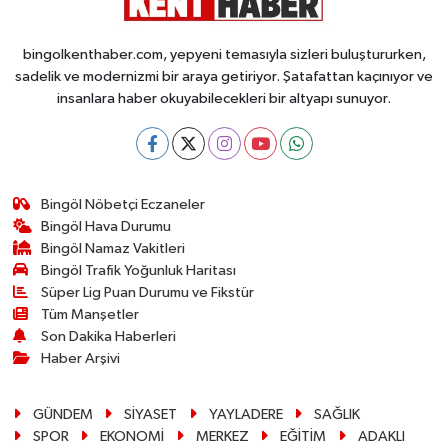
bingolkenthaber.com, yepyeni temasıyla sizleri buluştururken,
sadelik ve modernizmi bir araya getiriyor. Şatafattan kaçınıyor ve
insanlara haber okuyabilecekleri bir altyapı sunuyor.
Bingöl Nöbetçi Eczaneler
Bingöl Hava Durumu
Bingöl Namaz Vakitleri
Bingöl Trafik Yoğunluk Haritası
Süper Lig Puan Durumu ve Fikstür
Tüm Manşetler
Son Dakika Haberleri
Haber Arşivi
GÜNDEM
SİYASET
YAYLADERE
SAĞLIK
SPOR
EKONOMİ
MERKEZ
EĞİTİM
ADAKLI