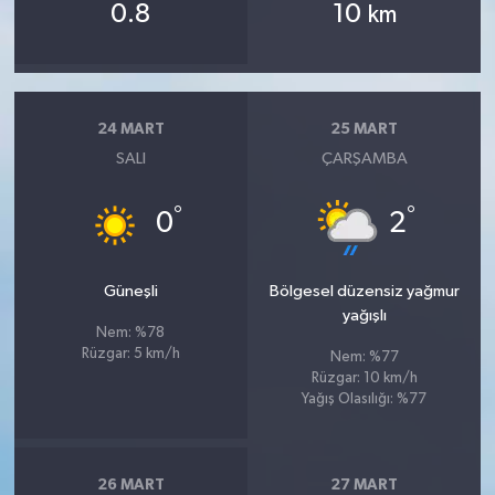
0.8
10
km
24 MART
25 MART
SALI
ÇARŞAMBA
°
°
0
2
Güneşli
Bölgesel düzensiz yağmur
yağışlı
Nem: %78
Rüzgar: 5 km/h
Nem: %77
Rüzgar: 10 km/h
Yağış Olasılığı: %77
26 MART
27 MART