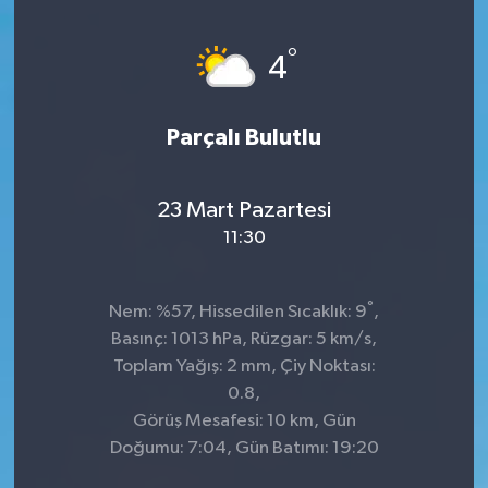
KİĞI
°
4
MERKEZ
Parçalı Bulutlu
RESMİ İLANLAR
SAĞLIK
23 Mart Pazartesi
11:30
SİYASET
°
Nem: %57, Hissedilen Sıcaklık: 9
,
SOLHAN
Basınç: 1013 hPa, Rüzgar: 5 km/s,
Toplam Yağış: 2 mm, Çiy Noktası:
SPOR
0.8,
Görüş Mesafesi: 10 km, Gün
YAYLADERE
Doğumu: 7:04, Gün Batımı: 19:20
YEDİSU