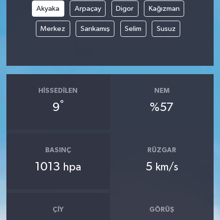
Akyaka
Arpaçay
Digor
Kağızman
Merkez
Sarıkamış
Selim
Susuz
HISSEDILEN
NEM
°
9
%57
BASINÇ
RÜZGAR
1013
5
hpa
km/s
ÇIY
GÖRÜŞ