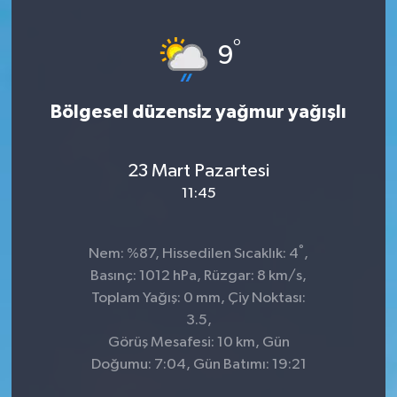
KİĞI
°
9
MERKEZ
Bölgesel düzensiz yağmur yağışlı
RESMİ İLANLAR
SAĞLIK
23 Mart Pazartesi
11:45
SİYASET
°
Nem: %87, Hissedilen Sıcaklık: 4
,
SOLHAN
Basınç: 1012 hPa, Rüzgar: 8 km/s,
Toplam Yağış: 0 mm, Çiy Noktası:
SPOR
3.5,
Görüş Mesafesi: 10 km, Gün
YAYLADERE
Doğumu: 7:04, Gün Batımı: 19:21
YEDİSU