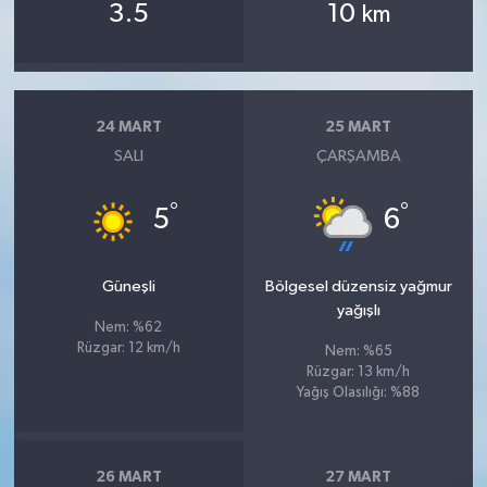
3.5
10
km
24 MART
25 MART
SALI
ÇARŞAMBA
°
°
5
6
Güneşli
Bölgesel düzensiz yağmur
yağışlı
Nem: %62
Rüzgar: 12 km/h
Nem: %65
Rüzgar: 13 km/h
Yağış Olasılığı: %88
26 MART
27 MART