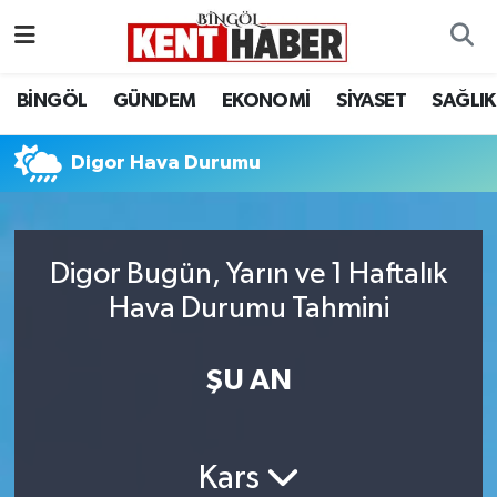
ADAKLI
Bingöl Nöbetçi Eczaneler
BİNGÖL
GÜNDEM
EKONOMİ
SİYASET
SAĞLIK
BİLİM-TEKNOLOJİ
Bingöl Hava Durumu
Digor Hava Durumu
DÜNYA
Bingöl Namaz Vakitleri
EĞİTİM
Bingöl Trafik Yoğunluk Haritası
Digor Bugün, Yarın ve 1 Haftalık
Hava Durumu Tahmini
EKONOMİ
Süper Lig Puan Durumu ve Fikstür
GENÇ
Tüm Manşetler
ŞU AN
GÜNDEM
Son Dakika Haberleri
Kars
KARLIOVA
Haber Arşivi