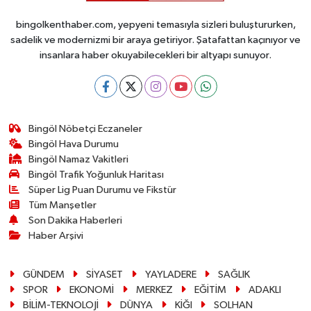
bingolkenthaber.com, yepyeni temasıyla sizleri buluştururken,
sadelik ve modernizmi bir araya getiriyor. Şatafattan kaçınıyor ve
insanlara haber okuyabilecekleri bir altyapı sunuyor.
Bingöl Nöbetçi Eczaneler
Bingöl Hava Durumu
Bingöl Namaz Vakitleri
Bingöl Trafik Yoğunluk Haritası
Süper Lig Puan Durumu ve Fikstür
Tüm Manşetler
Son Dakika Haberleri
Haber Arşivi
GÜNDEM
SİYASET
YAYLADERE
SAĞLIK
SPOR
EKONOMİ
MERKEZ
EĞİTİM
ADAKLI
BİLİM-TEKNOLOJİ
DÜNYA
KİĞI
SOLHAN