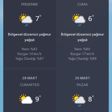
PERŞEMBE
CUMA
°
°
7
6
Bölgesel düzensiz yağmur
Bölgesel düzensiz yağmur
yağışlı
yağışlı
Nem: %83
Nem: %80
Rüzgar: 14 km/h
Rüzgar: 17 km/h
Yağış Olasılığı: %87
Yağış Olasılığı: %89
28 MART
29 MART
CUMARTESI
PAZAR
°
°
9
8