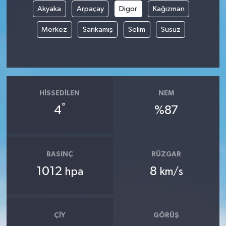
Akyaka
Arpaçay
Digor
Kağızman
Merkez
Sarıkamış
Selim
Susuz
HISSEDILEN
NEM
°
4
%87
BASINÇ
RÜZGAR
1012
8
hpa
km/s
ÇIY
GÖRÜŞ