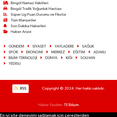
Bingöl Namaz Vakitleri
Bingöl Trafik Yoğunluk Haritası
Süper Lig Puan Durumu ve Fikstür
Tüm Manşetler
Son Dakika Haberleri
Haber Arşivi
GÜNDEM
SİYASET
YAYLADERE
SAĞLIK
SPOR
EKONOMİ
MERKEZ
EĞİTİM
ADAKLI
BİLİM-TEKNOLOJİ
DÜNYA
KİĞI
SOLHAN
YEDİSU
RSS
Copyright © 2024. Her hakkı saklıdır.
Haber Yazılımı:
TE Bilişim
En iyi site deneyimi sağlamak için çerezlerden