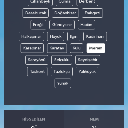
Cihanbeyli
Çumra
Derbent
Derebucak
Doğanhisar
Emirgazi
Ereğli
Güneysınır
Hadim
Halkapınar
Hüyük
Ilgın
Kadınhanı
Karapınar
Karatay
Kulu
Meram
Sarayönü
Selçuklu
Seydişehir
Taşkent
Tuzlukçu
Yalıhüyük
Yunak
HISSEDILEN
NEM
°