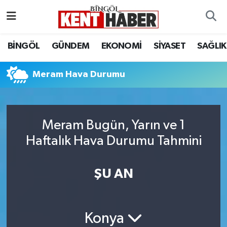
ADAKLI
Bingöl Nöbetçi Eczaneler
BİNGÖL
GÜNDEM
EKONOMİ
SİYASET
SAĞLIK
BİLİM-TEKNOLOJİ
Bingöl Hava Durumu
Meram Hava Durumu
DÜNYA
Bingöl Namaz Vakitleri
EĞİTİM
Bingöl Trafik Yoğunluk Haritası
Meram Bugün, Yarın ve 1
Haftalık Hava Durumu Tahmini
EKONOMİ
Süper Lig Puan Durumu ve Fikstür
GENÇ
Tüm Manşetler
ŞU AN
GÜNDEM
Son Dakika Haberleri
Konya
KARLIOVA
Haber Arşivi