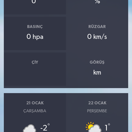
0
%
BASINÇ
RÜZGAR
0
0
hpa
km/s
ÇIY
GÖRÜŞ
km
21 OCAK
22 OCAK
ÇARŞAMBA
PERŞEMBE
°
°
-2
1