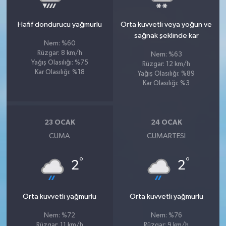
Hafif dondurucu yağmurlu
Orta kuvvetli veya yoğun ve
sağnak şeklinde kar
Nem: %60
Rüzgar: 8 km/h
Nem: %63
Yağış Olasılığı: %75
Rüzgar: 12 km/h
Kar Olasılığı: %18
Yağış Olasılığı: %89
Kar Olasılığı: %3
23 OCAK
24 OCAK
CUMA
CUMARTESI
°
°
2
2
Orta kuvvetli yağmurlu
Orta kuvvetli yağmurlu
Nem: %72
Nem: %76
Rüzgar: 11 km/h
Rüzgar: 9 km/h