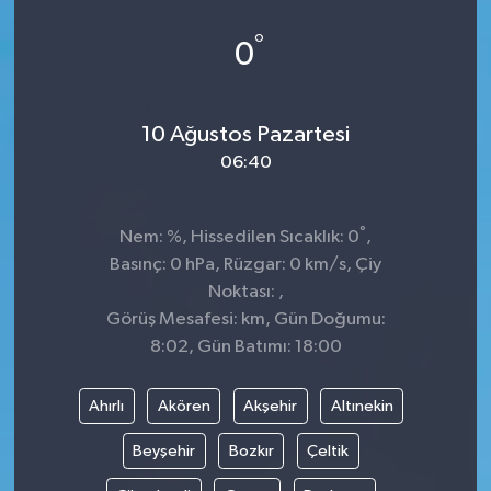
KİĞI
°
0
MERKEZ
10 Ağustos Pazartesi
RESMİ İLANLAR
06:40
SAĞLIK
°
Nem: %, Hissedilen Sıcaklık: 0
,
SİYASET
Basınç: 0 hPa, Rüzgar: 0 km/s, Çiy
Noktası: ,
SOLHAN
Görüş Mesafesi: km, Gün Doğumu:
8:02, Gün Batımı: 18:00
SPOR
Ahırlı
Akören
Akşehir
Altınekin
YAYLADERE
Beyşehir
Bozkır
Çeltik
YEDİSU