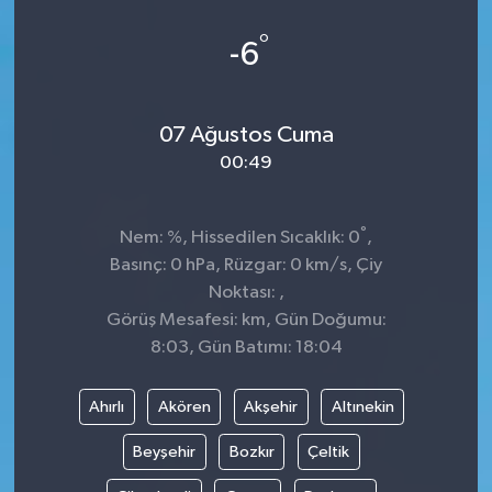
KİĞI
°
-6
MERKEZ
07 Ağustos Cuma
RESMİ İLANLAR
00:49
SAĞLIK
°
Nem: %, Hissedilen Sıcaklık: 0
,
SİYASET
Basınç: 0 hPa, Rüzgar: 0 km/s, Çiy
Noktası: ,
SOLHAN
Görüş Mesafesi: km, Gün Doğumu:
8:03, Gün Batımı: 18:04
SPOR
Ahırlı
Akören
Akşehir
Altınekin
YAYLADERE
Beyşehir
Bozkır
Çeltik
YEDİSU