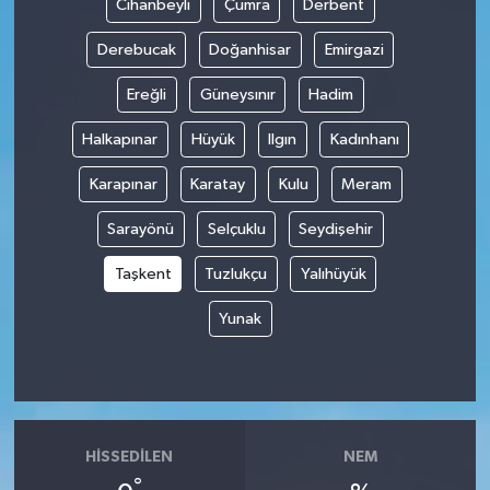
Cihanbeyli
Çumra
Derbent
Derebucak
Doğanhisar
Emirgazi
Ereğli
Güneysınır
Hadim
Halkapınar
Hüyük
Ilgın
Kadınhanı
Karapınar
Karatay
Kulu
Meram
Sarayönü
Selçuklu
Seydişehir
Taşkent
Tuzlukçu
Yalıhüyük
Yunak
HISSEDILEN
NEM
°