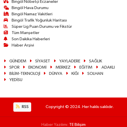
Bingöl Nöbetçi Eczaneler
Bingöl Hava Durumu
Bingöl Namaz Vakitleri
Bingöl Trafik Yoğunluk Haritası
Süper Lig Puan Durumu ve Fikstür
Tüm Manşetler
Son Dakika Haberleri
Haber Arşivi
GÜNDEM
SİYASET
YAYLADERE
SAĞLIK
SPOR
EKONOMİ
MERKEZ
EĞİTİM
ADAKLI
BİLİM-TEKNOLOJİ
DÜNYA
KİĞI
SOLHAN
YEDİSU
RSS
Copyright © 2024. Her hakkı saklıdır.
Haber Yazılımı:
TE Bilişim