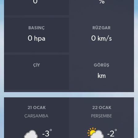
0
%
BASINÇ
RÜZGAR
0
0
hpa
km/s
ÇIY
GÖRÜŞ
km
21 OCAK
22 OCAK
ÇARŞAMBA
PERŞEMBE
°
°
-3
-2