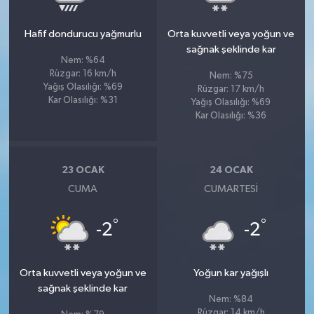
Hafif dondurucu yağmurlu
Orta kuvvetli veya yoğun ve
sağnak şeklinde kar
Nem: %64
Rüzgar: 16 km/h
Nem: %75
Yağış Olasılığı: %69
Rüzgar: 17 km/h
Kar Olasılığı: %31
Yağış Olasılığı: %69
Kar Olasılığı: %36
23 OCAK
24 OCAK
CUMA
CUMARTESI
°
°
-2
-2
Orta kuvvetli veya yoğun ve
Yoğun kar yağışlı
sağnak şeklinde kar
Nem: %84
Rüzgar: 14 km/h