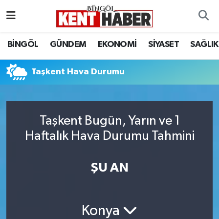
ADAKLI
Bingöl Nöbetçi Eczaneler
BİNGÖL
GÜNDEM
EKONOMİ
SİYASET
SAĞLIK
BİLİM-TEKNOLOJİ
Bingöl Hava Durumu
Taşkent Hava Durumu
DÜNYA
Bingöl Namaz Vakitleri
EĞİTİM
Bingöl Trafik Yoğunluk Haritası
Taşkent Bugün, Yarın ve 1
Haftalık Hava Durumu Tahmini
EKONOMİ
Süper Lig Puan Durumu ve Fikstür
GENÇ
Tüm Manşetler
ŞU AN
GÜNDEM
Son Dakika Haberleri
Konya
KARLIOVA
Haber Arşivi