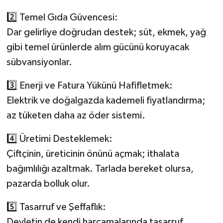
2️⃣ Temel Gıda Güvencesi:
Dar gelirliye doğrudan destek; süt, ekmek, yağ
gibi temel ürünlerde alım gücünü koruyacak
sübvansiyonlar.
3️⃣ Enerji ve Fatura Yükünü Hafifletmek:
Elektrik ve doğalgazda kademeli fiyatlandırma;
az tüketen daha az öder sistemi.
4️⃣ Üretimi Desteklemek:
Çiftçinin, üreticinin önünü açmak; ithalata
bağımlılığı azaltmak. Tarlada bereket olursa,
pazarda bolluk olur.
5️⃣ Tasarruf ve Şeffaflık:
Devletin de kendi harcamalarında tasarruf