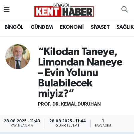
ADAKLI
Bingöl Nöbetçi Eczaneler
BİNGÖL
GÜNDEM
EKONOMİ
SİYASET
SAĞLIK
BİLİM-TEKNOLOJİ
Bingöl Hava Durumu
“Kilodan Taneye,
DÜNYA
Bingöl Namaz Vakitleri
Limondan Naneye
EĞİTİM
Bingöl Trafik Yoğunluk Haritası
– Evin Yolunu
Bulabilecek
EKONOMİ
Süper Lig Puan Durumu ve Fikstür
miyiz?”
GENÇ
Tüm Manşetler
PROF. DR. KEMAL DURUHAN
GÜNDEM
Son Dakika Haberleri
28.08.2025 - 11:43
28.08.2025 - 11:44
1
YAYINLANMA
GÜNCELLEME
PAYLAŞIM
KARLIOVA
Haber Arşivi