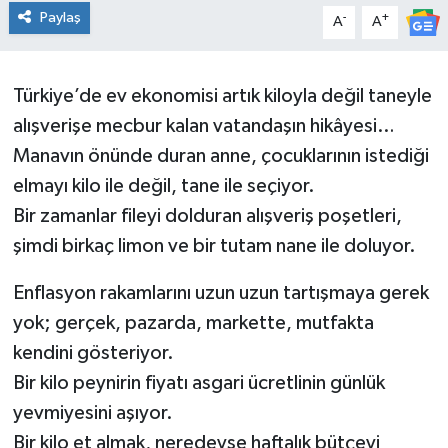
Paylaş
-
+
A
A
KİĞI
MERKEZ
Türkiye’de ev ekonomisi artık kiloyla değil taneyle
alışverişe mecbur kalan vatandaşın hikâyesi…
RESMİ İLANLAR
Manavın önünde duran anne, çocuklarının istediği
elmayı kilo ile değil, tane ile seçiyor.
SAĞLIK
Bir zamanlar fileyi dolduran alışveriş poşetleri,
SİYASET
şimdi birkaç limon ve bir tutam nane ile doluyor.
SOLHAN
Enflasyon rakamlarını uzun uzun tartışmaya gerek
yok; gerçek, pazarda, markette, mutfakta
SPOR
kendini gösteriyor.
Bir kilo peynirin fiyatı asgari ücretlinin günlük
YAYLADERE
yevmiyesini aşıyor.
Bir kilo et almak, neredeyse haftalık bütçeyi
YEDİSU