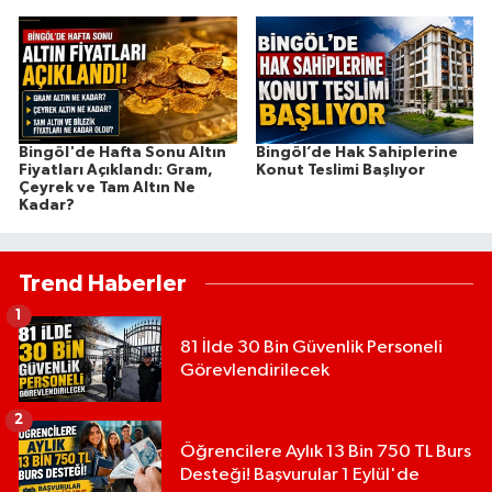
Bingöl'de Hafta Sonu Altın
Bingöl’de Hak Sahiplerine
Fiyatları Açıklandı: Gram,
Konut Teslimi Başlıyor
Çeyrek ve Tam Altın Ne
Kadar?
Trend Haberler
1
81 İlde 30 Bin Güvenlik Personeli
Görevlendirilecek
2
Öğrencilere Aylık 13 Bin 750 TL Burs
Desteği! Başvurular 1 Eylül'de