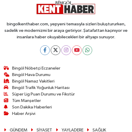
bingolkenthaber.com, yepyeni temasıyla sizleri buluştururken,
sadelik ve modernizmi bir araya getiriyor. Şatafattan kaçınıyor ve
insanlara haber okuyabilecekleri bir altyapı sunuyor.
Bingöl Nöbetçi Eczaneler
Bingöl Hava Durumu
Bingöl Namaz Vakitleri
Bingöl Trafik Yoğunluk Haritası
Süper Lig Puan Durumu ve Fikstür
Tüm Manşetler
Son Dakika Haberleri
Haber Arşivi
GÜNDEM
SİYASET
YAYLADERE
SAĞLIK