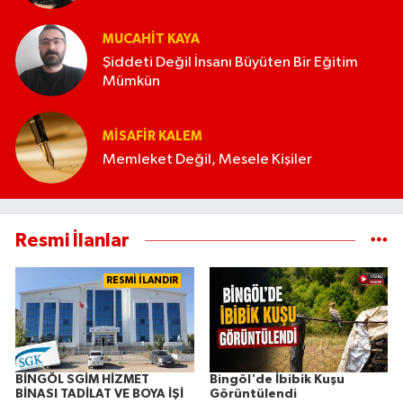
MUCAHIT KAYA
Şiddeti Değil İnsanı Büyüten Bir Eğitim
Mümkün
MISAFIR KALEM
Memleket Değil, Mesele Kişiler
Resmi İlanlar
RESMİ İLANDIR
BİNGÖL SGİM HİZMET
Bingöl'de İbibik Kuşu
BİNASI TADİLAT VE BOYA İŞİ
Görüntülendi