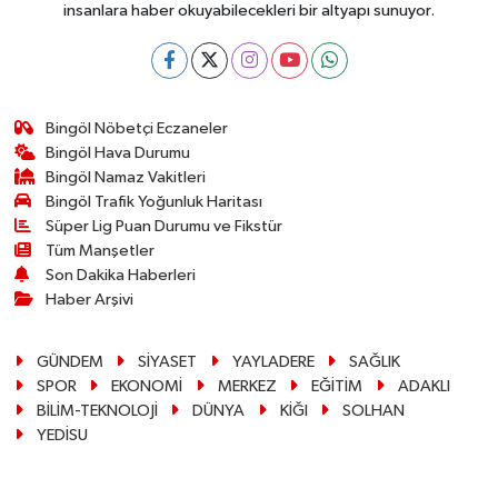
insanlara haber okuyabilecekleri bir altyapı sunuyor.
Bingöl Nöbetçi Eczaneler
Bingöl Hava Durumu
Bingöl Namaz Vakitleri
Bingöl Trafik Yoğunluk Haritası
Süper Lig Puan Durumu ve Fikstür
Tüm Manşetler
Son Dakika Haberleri
Haber Arşivi
GÜNDEM
SİYASET
YAYLADERE
SAĞLIK
SPOR
EKONOMİ
MERKEZ
EĞİTİM
ADAKLI
BİLİM-TEKNOLOJİ
DÜNYA
KİĞI
SOLHAN
YEDİSU