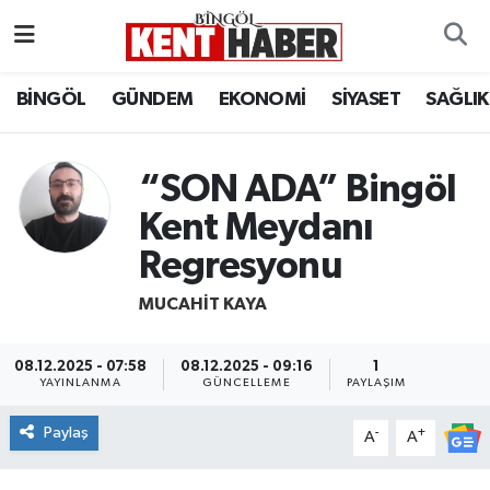
ADAKLI
Bingöl Nöbetçi Eczaneler
BİNGÖL
GÜNDEM
EKONOMİ
SİYASET
SAĞLIK
BİLİM-TEKNOLOJİ
Bingöl Hava Durumu
“SON ADA” Bingöl
DÜNYA
Bingöl Namaz Vakitleri
Kent Meydanı
EĞİTİM
Bingöl Trafik Yoğunluk Haritası
Regresyonu
MUCAHIT KAYA
EKONOMİ
Süper Lig Puan Durumu ve Fikstür
GENÇ
Tüm Manşetler
08.12.2025 - 07:58
08.12.2025 - 09:16
1
YAYINLANMA
GÜNCELLEME
PAYLAŞIM
GÜNDEM
Son Dakika Haberleri
Paylaş
-
+
A
A
KARLIOVA
Haber Arşivi