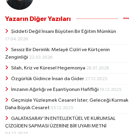
Yazarın Diğer Yazıları
Şiddeti Değil İnsanı Büyüten Bir Eğitim Mümkün
17.04.2026
Sessiz Bir Derinlik: Melayê Cizîrî ve Kürtçenin
Zenginliği
22.03.2026
Silah, Kriz ve Küresel Hegemonya
28.01.2026
Özgürlük Gidince İnsan da Gider
27.12.2025
İmzanın Ağırlığı ve Eşantiyonun Hafifliği
19.12.2025
Geçmişle Yüzleşmek Cesaret İster; Geleceği Kurmak
Daha Büyük Cesaret
05.12.2025
GALATASARAY’IN ENTELLEKTÜEL VE KURUMSAL
ÇİZGİDEN SAPMASI ÜZERİNE BİR UYARI METNİ
04.12.2025