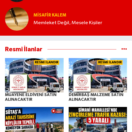
MISAFIR KALEM
Memleket Değil, Mesele Kişiler
Resmi İlanlar
RESMİ İLANDIR
RESMİ İLANDIR
MUAYENE ELDİVENİ SATIN
DEMİRBAŞ MALZEME SATIN
ALINACAKTIR
ALINACAKTIR