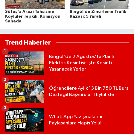
Sütaş'a Arazi Tahsisine
Bingöl’de Zincirleme Trafik
Köylüler Tepkili, Komisyon
Kazası: 5 Yaralı
Sahada
Trend Haberler
1
Bingöl'de 2 Ağustos'ta Planlı
Elektrik Kesintisi: İşte Kesinti
Yaşanacak Yerler
2
Öğrencilere Aylık 13 Bin 750 TL Burs
Desteği! Başvurular 1 Eylül'de
3
WhatsApp Yazışmalarını
Paylaşanlara Hapis Yolu!