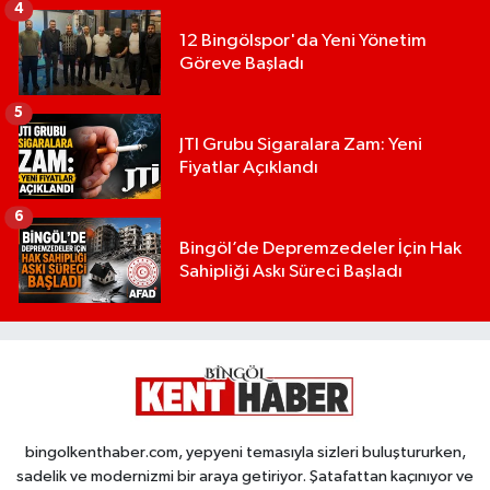
4
12 Bingölspor'da Yeni Yönetim
Göreve Başladı
5
JTI Grubu Sigaralara Zam: Yeni
Fiyatlar Açıklandı
6
Bingöl’de Depremzedeler İçin Hak
Sahipliği Askı Süreci Başladı
bingolkenthaber.com, yepyeni temasıyla sizleri buluştururken,
sadelik ve modernizmi bir araya getiriyor. Şatafattan kaçınıyor ve