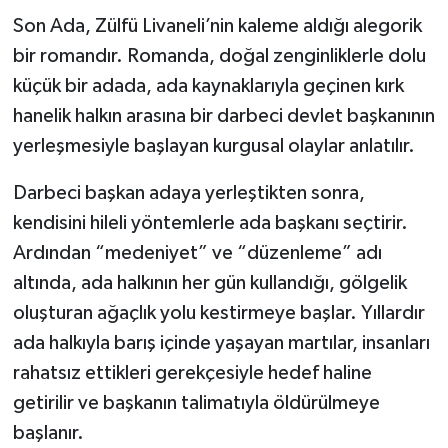
Son Ada, Zülfü Livaneli’nin kaleme aldığı alegorik
KİĞI
bir romandır. Romanda, doğal zenginliklerle dolu
küçük bir adada, ada kaynaklarıyla geçinen kırk
MERKEZ
hanelik halkın arasına bir darbeci devlet başkanının
RESMİ İLANLAR
yerleşmesiyle başlayan kurgusal olaylar anlatılır.
SAĞLIK
Darbeci başkan adaya yerleştikten sonra,
kendisini hileli yöntemlerle ada başkanı seçtirir.
SİYASET
Ardından “medeniyet” ve “düzenleme” adı
altında, ada halkının her gün kullandığı, gölgelik
SOLHAN
oluşturan ağaçlık yolu kestirmeye başlar. Yıllardır
SPOR
ada halkıyla barış içinde yaşayan martılar, insanları
rahatsız ettikleri gerekçesiyle hedef haline
YAYLADERE
getirilir ve başkanın talimatıyla öldürülmeye
başlanır.
YEDİSU