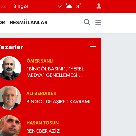
°
Bingöl
.02
8
.19
OR
RESMİ İLANLAR
.18
.19
Yazarlar
%0
.82
ÖMER ŞANLI
"BİNGÖL BASINI", "YEREL
MEDYA" GENELLEMESİ
YAPANLARA...
ALI BERDIBEK
BİNGÖL’DE AŞİRET KAVRAMI
HASAN TOSUN
RENÇBER AZİZ