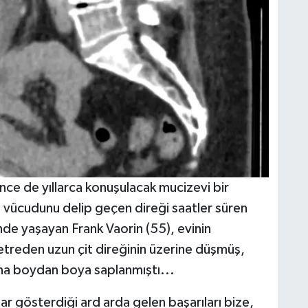
ce de yıllarca konuşulacak mucizevi bir
n vücudunu delip geçen direği saatler süren
nde yaşayan Frank Vaorin (55), evinin
etreden uzun çit direğinin üzerine düşmüş,
una boydan boya saplanmıştı...
 gösterdiği ard arda gelen başarıları bize,