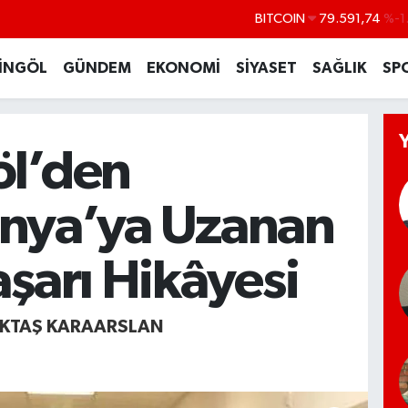
DOLAR
45,43620
%0
EURO
53,38690
%0
İNGÖL
GÜNDEM
EKONOMİ
SİYASET
SAĞLIK
SP
STERLİN
61,60380
%0
G.ALTIN
6862,09000
%0
BİST100
14.598,00
öl’den
BITCOIN
79.591,74
%-1
nya’ya Uzanan
aşarı Hikâyesi
EKTAŞ KARAARSLAN