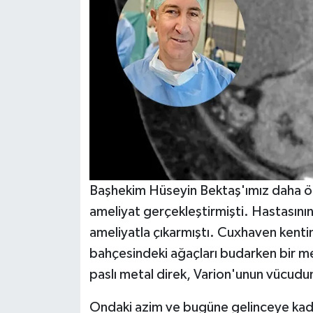
Başhekim Hüseyin Bektaş'ımız daha ön
ameliyat gerçekleştirmişti. Hastasını
ameliyatla çıkarmıştı. Cuxhaven kenti
bahçesindeki ağaçları budarken bir m
paslı metal direk, Varion'unun vücud
Ondaki azim ve bugüne gelinceye kadar