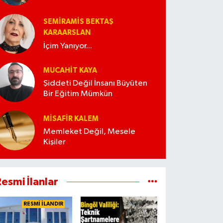
SEMIRAMIS BEKTAŞ
KARAARSLAN
İçim Yanıyor...
MUCAHIT KAYA
Şiddeti Değil İnsanı Büyüten
Bir Eğitim Mümkün
MISAFIR KALEM
Memleket Değil, Mesele
Kişiler
esmi İlanlar
RESMİ İLANDIR