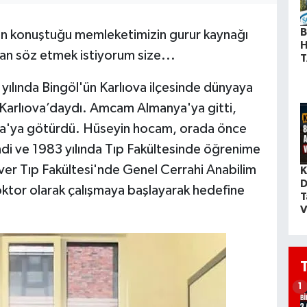
B
an konuştuğu memleketimizin gurur kaynağı
H
tan söz etmek istiyorum size...
T
ılında Bingöl'ün Karlıova ilçesinde dünyaya
Karlıova’daydı. Amcam Almanya'ya gitti,
ya'ya götürdü. Hüseyin hocam, orada önce
di ve 1983 yılında Tıp Fakültesinde öğrenime
r Tıp Fakültesi'nde Genel Cerrahi Anabilim
K
D
doktor olarak çalışmaya başlayarak hedefine
T
V
1