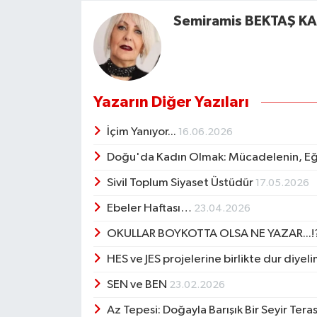
Semiramis BEKTAŞ 
Yazarın Diğer Yazıları
İçim Yanıyor...
16.06.2026
Doğu'da Kadın Olmak: Mücadelenin, Eğ
Sivil Toplum Siyaset Üstüdür
17.05.2026
Ebeler Haftası…
23.04.2026
OKULLAR BOYKOTTA OLSA NE YAZAR...!
HES ve JES projelerine birlikte dur diyel
SEN ve BEN
23.02.2026
Az Tepesi: Doğayla Barışık Bir Seyir Te