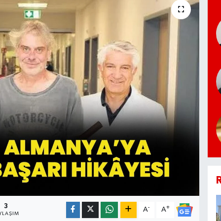
R
3
-
+
A
A
YLAŞIM