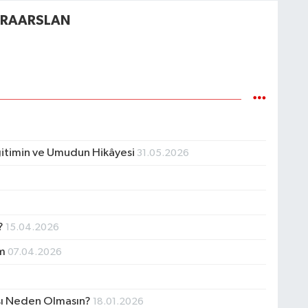
KARAARSLAN
itimin ve Umudun Hikâyesi
31.05.2026
?
15.04.2026
im
07.04.2026
rası Neden Olmasın?
18.01.2026