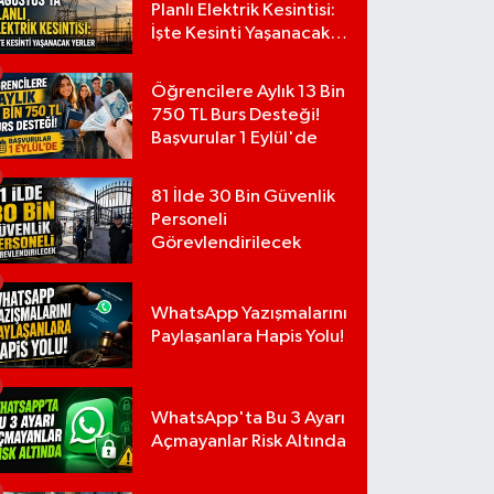
Planlı Elektrik Kesintisi:
İşte Kesinti Yaşanacak
Yerler
Öğrencilere Aylık 13 Bin
750 TL Burs Desteği!
Başvurular 1 Eylül'de
81 İlde 30 Bin Güvenlik
Personeli
Görevlendirilecek
WhatsApp Yazışmalarını
Paylaşanlara Hapis Yolu!
WhatsApp'ta Bu 3 Ayarı
Açmayanlar Risk Altında