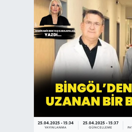
KİĞI
MERKEZ
RESMİ İLANLAR
SAĞLIK
SİYASET
SOLHAN
SPOR
YAYLADERE
25.04.2025 - 15:34
25.04.2025 - 15:37
YAYINLANMA
GÜNCELLEME
PA
YEDİSU