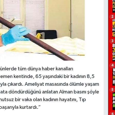
2
3
4
ünlerde tüm dünya haber kanalları
emen kentinde, 65 yaşındaki bir kadının 8,5
ıyla çıkardı. Ameliyat masasında ölümle yaşam
5
hayata döndürdüğünü anlatan Alman basını şöyle
utsuz bir vaka olan kadının hayatını, Tıp
aşarıyla kurtardı.”
6