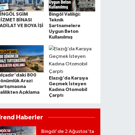
İNGÖL SGİM
Bingöl Valiliği:
İZMET BİNASI
Teknik
ADİLAT VE BOYA İŞİ
Şartnamelere
Uygun Beton
Kullanılmış
ılçadır'daki 800
Elazığ’da Karşıya
önümlük Arazi
Geçmek İsteyen
artışmasına
Kadına Otomobil
alilikten Açıklama
Çarptı
Trend Haberler
Bingöl'de 2 Ağustos'ta