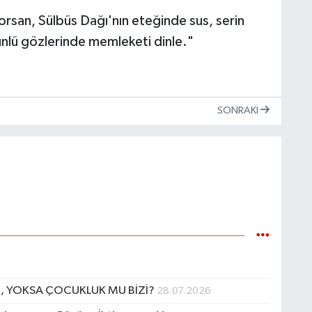
yorsan, Sülbüs Dağı'nın eteğinde sus, serin
ünlü gözlerinde memleketi dinle."
SONRAKI
 YOKSA ÇOCUKLUK MU BİZİ?
28.07.2026