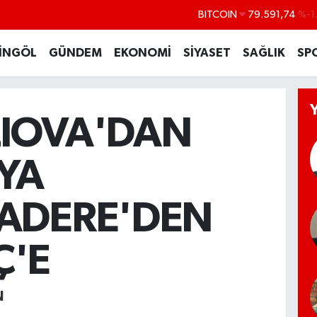
DOLAR
45,43620
%0
EURO
53,38690
%0
İNGÖL
GÜNDEM
EKONOMİ
SİYASET
SAĞLIK
SP
STERLİN
61,60380
%0
G.ALTIN
6862,09000
%0
LIOVA'DAN
BİST100
14.598,00
'YA
ADERE'DEN
Ç'E
N