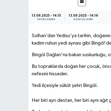
KİĞI
13.09.2025 - 14:15
13.09.2025 - 14:16
YAYINLANMA
GÜNCELLEME
MERKEZ
RESMİ İLANLAR
Solhan'dan Yedisu'ya tarihin, doğanın v
kadim ruhun yedi aynası gibi Bingöl'd
SAĞLIK
Bingöl Dağları'na bakan suskunluğu, o
SİYASET
Bu topraklarda doğan her çocuk, önce 
SOLHAN
nefesini hisseder.
SPOR
Yedi ilçesiyle sükût şehri Bingöl.
YAYLADERE
Her biri ayrı destan, her biri aynı ağıt g
YEDİSU