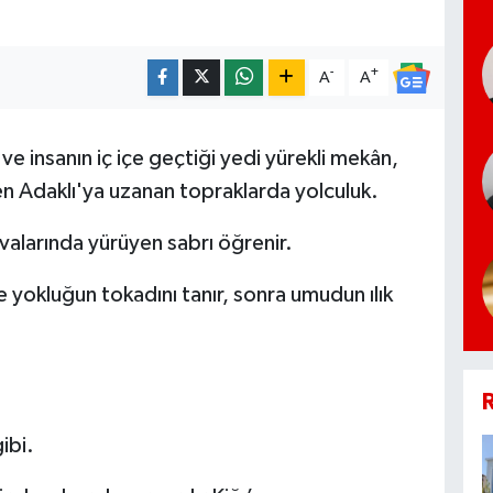
-
+
A
A
e insanın iç içe geçtiği yedi yürekli mekân,
en Adaklı'ya uzanan topraklarda yolculuk.
valarında yürüyen sabrı öğrenir.
yokluğun tokadını tanır, sonra umudun ılık
R
ibi.