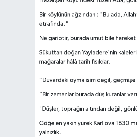
Hazarşah Köyü’ndeki Yüzen Ada, gölün
Bir köylünün ağzından : "Bu ada, Allah’
etrafında."
Ne gariptir, burada umut bile hareket
Sükuttan doğan Yayladere'nin kaleleri y
mağaralar hâlâ tarih fısıldar.
“Duvardaki oyma isim değil, geçmişe da
“Bir zamanlar burada düş kuranlar var
"Düşler, toprağın altından değil, gönl
Göğe en yakın yürek Karlıova 1830 m
yalnızlık.