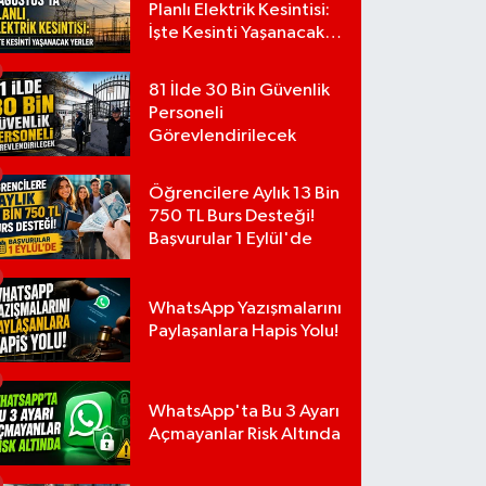
Planlı Elektrik Kesintisi:
İşte Kesinti Yaşanacak
Yerler
81 İlde 30 Bin Güvenlik
Personeli
Görevlendirilecek
Öğrencilere Aylık 13 Bin
750 TL Burs Desteği!
Başvurular 1 Eylül'de
WhatsApp Yazışmalarını
Paylaşanlara Hapis Yolu!
WhatsApp'ta Bu 3 Ayarı
Açmayanlar Risk Altında