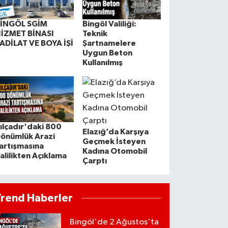
İNGÖL SGİM
Bingöl Valiliği:
İZMET BİNASI
Teknik
ADİLAT VE BOYA İŞİ
Şartnamelere
Uygun Beton
Kullanılmış
ılçadır'daki 800
Elazığ’da Karşıya
önümlük Arazi
Geçmek İsteyen
artışmasına
Kadına Otomobil
alilikten Açıklama
Çarptı
Trend Haberler
Bingöl'de 2 Ağustos'ta