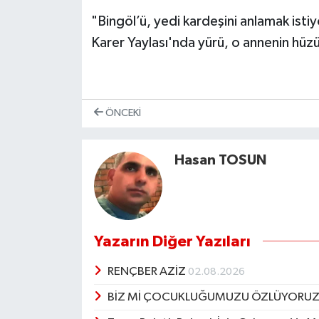
"Bingöl’ü, yedi kardeşini anlamak isti
Karer Yaylası'nda yürü, o annenin hüz
ÖNCEKI
Hasan TOSUN
Yazarın Diğer Yazıları
RENÇBER AZİZ
02.08.2026
BİZ Mİ ÇOCUKLUĞUMUZU ÖZLÜYORUZ,