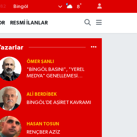
°
Bingöl
8
.02
.19
OR
RESMİ İLANLAR
.18
.19
Yazarlar
%0
ÖMER ŞANLI
"BİNGÖL BASINI", "YEREL
MEDYA" GENELLEMESİ
YAPANLARA...
ALI BERDIBEK
BİNGÖL’DE AŞİRET KAVRAMI
HASAN TOSUN
RENÇBER AZİZ