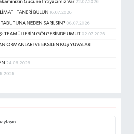
Makamınızın Gücüne İhtiyacımız Var
22.07.2026
ALİMAT : TANERİ BULUN
16.07.2026
TABUTUNA NEDEN SARILSIN?
08.07.2026
İŞ: TEAMÜLLERİN GÖLGESİNDE UMUT
02.07.2026
AN ORMANLARI VE EKSİLEN KUŞ YUVALARI
BEN
24.06.2026
06.2026