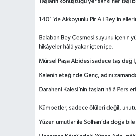
Taşların konuştuğu yer sanki her taşı bi
1401’de Akkoyunlu Pir Ali Bey’in eller
Balaban Bey Çeşmesi suyunu içenin yüre
hikâyeler hâlâ yakar içten içe.
Mürsel Paşa Abidesi sadece taş değil,
Kalenin eteğinde Genç, adını zamandan
Daraheni Kalesi’nin taşları hâlâ Persleri
Kümbetler, sadece ölüleri değil, unutu
Yüzen umutlar ile Solhan’da doğa bil