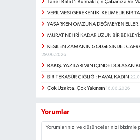
Taner Balat'ı Bulmak İçin Çabanıza Ve 
VERİLMESİ GEREKEN İKİ KELİMELİK BİR T
YAŞARKEN OMZUNA DEĞMEYEN ELLER, 
MURAT NEHRİ KADAR UZUN BİR BEKLEY
KESİLEN ZAMANIN GÖLGESİNDE : CAFR
29.06.2026
BAKIŞ: YAZILARIMIN İÇİNDE DOLAŞAN 
BİR TEKASÜR ÇIĞLIĞI: HAVAL KADIN
22.
Çok Uzakta, Çok Yakınsın
16.06.2026
Yorumlar