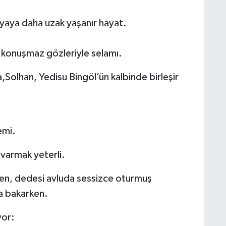
aya daha uzak yaşanır hayat.
ı konuşmaz gözleriyle selamı.
a,Solhan, Yedisu Bingöl’ün kalbinde birleşir
emi.
varmak yeterli.
ken, dedesi avluda sessizce oturmuş
na bakarken.
yor: