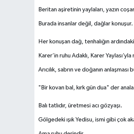
Beritan aşiretinin yaylaları, yazın coşa
Burada insanlar değil, dağlar konuşur.
Her konuşan dağ, tenhalığın ardındaki ç
Karer’in ruhu Adaklı, Karer Yaylası’yla n
Arıcılık, sabrın ve doğanın anlaşması 
"Bir kovan bal, kırk gün dua" der anala
Balı tatlıdır, üretmesi acı gözyaşı.
Gölgedeki ışık Yedisu, ismi gibi çok aka
Ama ruhu derindir.