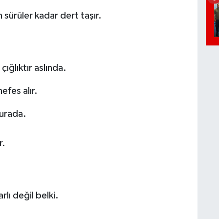
n sürüler kadar dert taşır.
ığlıktır aslında.
efes alır.
burada.
r.
rlı değil belki.