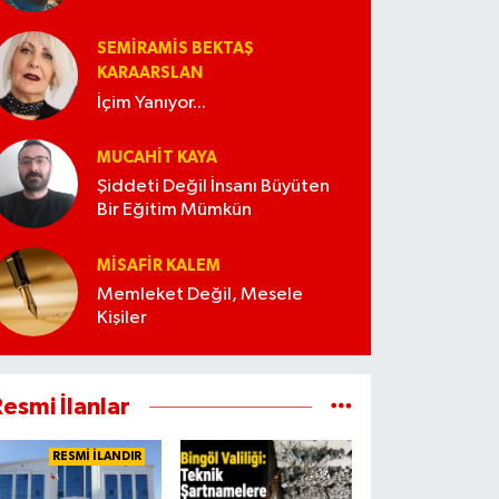
SEMIRAMIS BEKTAŞ
KARAARSLAN
İçim Yanıyor...
MUCAHIT KAYA
Şiddeti Değil İnsanı Büyüten
Bir Eğitim Mümkün
MISAFIR KALEM
Memleket Değil, Mesele
Kişiler
esmi İlanlar
RESMİ İLANDIR