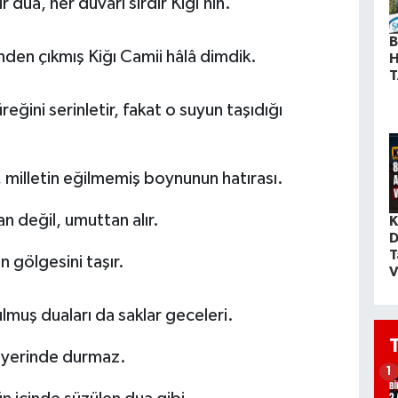
r dua, her duvarı sırdır Kiğı’nın.
B
inden çıkmış Kiğı Camii hâlâ dimdik.
H
T
ğini serinletir, fakat o suyun taşıdığı
 milletin eğilmemiş boynunun hatırası.
 değil, umuttan alır.
K
D
T
n gölgesini taşır.
V
lmuş duaları da saklar geceleri.
e yerinde durmaz.
1