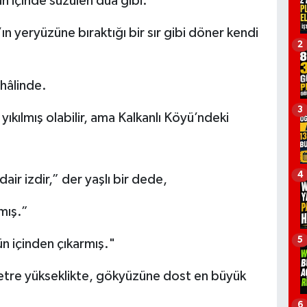
 içinde süzülen dua gibi.
ın yeryüzüne bıraktığı bir sır gibi döner kendi
2
 hâlinde.
3
ıkılmış olabilir, ama Kalkanlı Köyü’ndeki
4
ir izdir,” der yaşlı bir dede,
mış.”
5
ün içinden çıkarmış."
etre yükseklikte, gökyüzüne dost en büyük
6