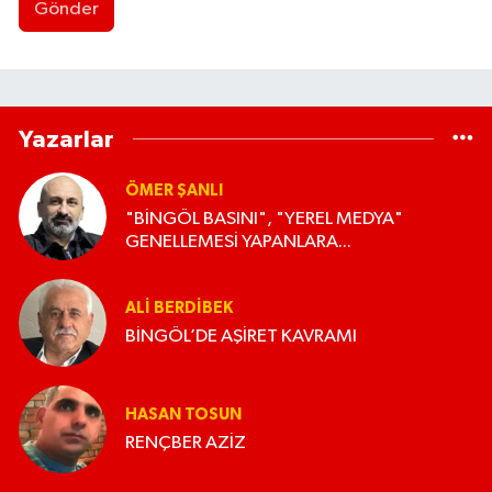
Gönder
Yazarlar
ÖMER ŞANLI
"BİNGÖL BASINI", "YEREL MEDYA"
GENELLEMESİ YAPANLARA...
ALI BERDIBEK
BİNGÖL’DE AŞİRET KAVRAMI
HASAN TOSUN
RENÇBER AZİZ