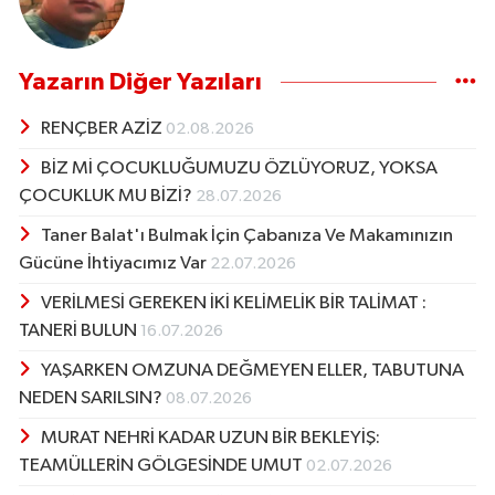
Yazarın Diğer Yazıları
RENÇBER AZİZ
02.08.2026
BİZ Mİ ÇOCUKLUĞUMUZU ÖZLÜYORUZ, YOKSA
ÇOCUKLUK MU BİZİ?
28.07.2026
Taner Balat'ı Bulmak İçin Çabanıza Ve Makamınızın
Gücüne İhtiyacımız Var
22.07.2026
VERİLMESİ GEREKEN İKİ KELİMELİK BİR TALİMAT :
TANERİ BULUN
16.07.2026
YAŞARKEN OMZUNA DEĞMEYEN ELLER, TABUTUNA
NEDEN SARILSIN?
08.07.2026
MURAT NEHRİ KADAR UZUN BİR BEKLEYİŞ:
TEAMÜLLERİN GÖLGESİNDE UMUT
02.07.2026