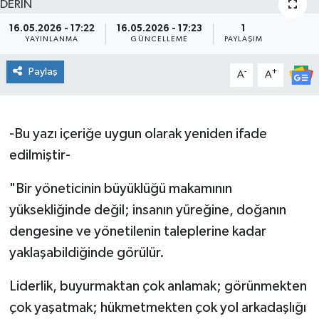
KİĞI
16.05.2026 - 17:22
16.05.2026 - 17:23
1
YAYINLANMA
GÜNCELLEME
PAYLAŞIM
MERKEZ
Paylaş
-
+
A
A
RESMİ İLANLAR
-Bu yazı içeriğe uygun olarak yeniden ifade
SAĞLIK
edilmiştir-
SİYASET
"Bir yöneticinin büyüklüğü makamının
SOLHAN
yüksekliğinde değil; insanın yüreğine, doğanın
dengesine ve yönetilenin taleplerine kadar
SPOR
yaklaşabildiğinde görülür.
YAYLADERE
Liderlik, buyurmaktan çok anlamak; görünmekten
çok yaşatmak; hükmetmekten çok yol arkadaşlığı
YEDİSU