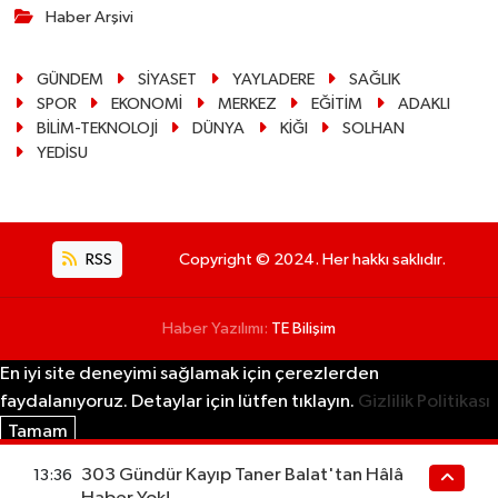
Haber Arşivi
GÜNDEM
SİYASET
YAYLADERE
SAĞLIK
SPOR
EKONOMİ
MERKEZ
EĞİTİM
ADAKLI
BİLİM-TEKNOLOJİ
DÜNYA
KİĞI
SOLHAN
YEDİSU
RSS
Copyright © 2024. Her hakkı saklıdır.
Haber Yazılımı:
TE Bilişim
En iyi site deneyimi sağlamak için çerezlerden
faydalanıyoruz. Detaylar için lütfen tıklayın.
Gizlilik Politikası
Tamam
303 Gündür Kayıp Taner Balat'tan Hâlâ
13:36