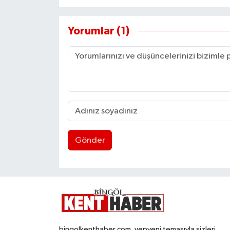
Yorumlar (1)
Gönder
bingolkenthaber.com, yepyeni temasıyla sizleri