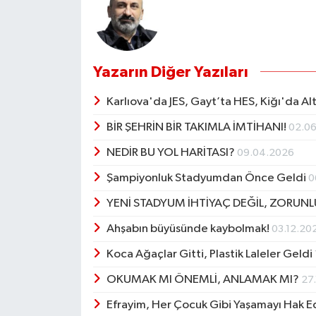
Yazarın Diğer Yazıları
Karlıova'da JES, Gayt’ta HES, Kiğı'da A
BİR ŞEHRİN BİR TAKIMLA İMTİHANI!
02.0
NEDİR BU YOL HARİTASI?
09.04.2026
Şampiyonluk Stadyumdan Önce Geldi
0
YENİ STADYUM İHTİYAÇ DEĞİL, ZORUN
Ahşabın büyüsünde kaybolmak!
03.12.20
Koca Ağaçlar Gitti, Plastik Laleler Geldi
OKUMAK MI ÖNEMLİ, ANLAMAK MI?
27
Efrayim, Her Çocuk Gibi Yaşamayı Hak E