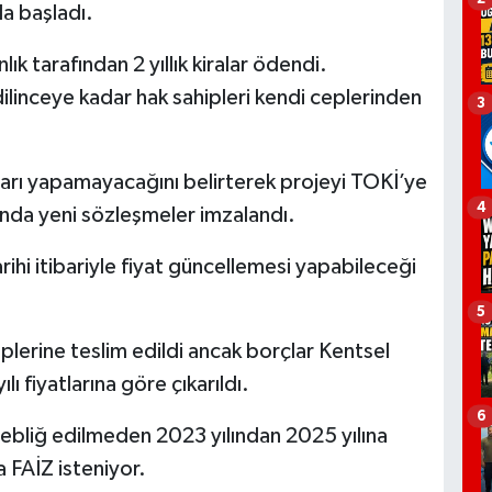
la başladı.
ık tarafından 2 yıllık kiralar ödendi.
dilinceye kadar hak sahipleri kendi ceplerinden
3
ları yapamayacağını belirterek projeyi TOKİ’ye
4
sında yeni sözleşmeler imzalandı.
ihi itibariyle fiyat güncellemesi yapabileceği
5
hiplerine teslim edildi ancak borçlar Kentsel
 fiyatlarına göre çıkarıldı.
6
tebliğ edilmeden 2023 yılından 2025 yılına
 FAİZ isteniyor.