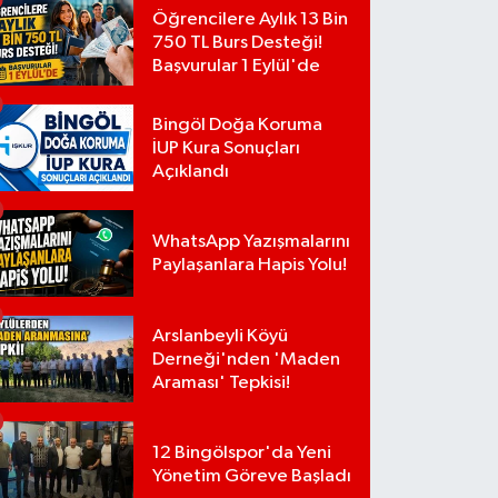
Öğrencilere Aylık 13 Bin
750 TL Burs Desteği!
Başvurular 1 Eylül'de
Bingöl Doğa Koruma
İUP Kura Sonuçları
Açıklandı
WhatsApp Yazışmalarını
Paylaşanlara Hapis Yolu!
Arslanbeyli Köyü
Derneği'nden 'Maden
Araması' Tepkisi!
12 Bingölspor'da Yeni
Yönetim Göreve Başladı