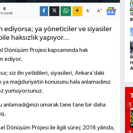
6
-
+
A
A
G
AYLAŞIM
ediyorsa; ya yöneticiler ve siyasiler
le haksızlık yapıyor...
sel Dönüşüm Projesi kapsamında hak
B
am ediyor.
H
A
siz ilin yetkilileri, siyasileri, Ankara’daki
arak ya mağduriyetin konusunu hala anlamadınız
 göz yumuyorsunuz.
u anlamadığınızı umarak tane tane bir daha
1
ış.
l Dönüşüm Projesi ile ilgili süreç 2016 yılında,
2