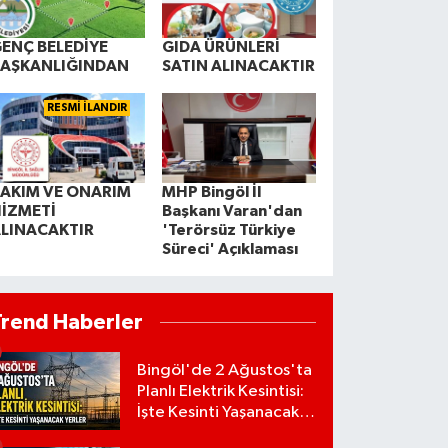
ENÇ BELEDİYE
GIDA ÜRÜNLERİ
BAŞKANLIĞINDAN
SATIN ALINACAKTIR
RESMİ İLANDIR
AKIM VE ONARIM
MHP Bingöl İl
İZMETİ
Başkanı Varan'dan
LINACAKTIR
'Terörsüz Türkiye
Süreci' Açıklaması
Trend Haberler
Bingöl'de 2 Ağustos'ta
Planlı Elektrik Kesintisi:
İşte Kesinti Yaşanacak
Yerler