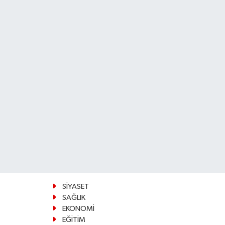
SİYASET
SAĞLIK
EKONOMİ
EĞİTİM