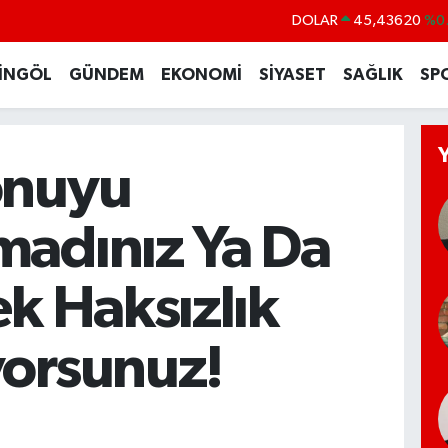
DOLAR
45,43620
%0
EURO
53,38690
%0
İNGÖL
GÜNDEM
EKONOMİ
SİYASET
SAĞLIK
SP
STERLİN
61,60380
%0
G.ALTIN
6862,09000
%0
BİST100
14.598,00
onuyu
BITCOIN
79.591,74
%-1
madınız Ya Da
ek Haksızlık
yorsunuz!