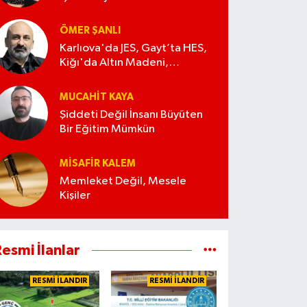
ÖMER ŞANLI
Karlıova'da JES, Gayt’ta HES,
Kiğı'da Altın Madeni,
Cafran’da Orman Kesimi...
MUCAHIT KAYA
Şiddeti Değil İnsanı Büyüten
Bir Eğitim Mümkün
MISAFIR KALEM
Memleket Değil, Mesele
Kişiler
esmi İlanlar
RESMİ İLANDIR
RESMİ İLANDIR