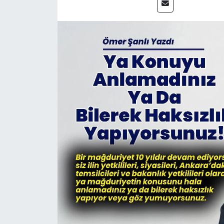
KİĞI
MERKEZ
RESMİ İLANLAR
SAĞLIK
SİYASET
SOLHAN
SPOR
YAYLADERE
YEDİSU