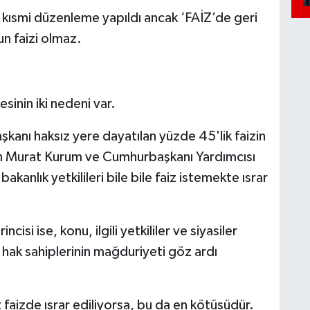
a kısmi düzenleme yapıldı ancak ‘FAİZ’de geri
n faizi olmaz.
sinin iki nedeni var.
aşkanı haksız yere dayatılan yüzde 45'lik faizin
kan Murat Kurum ve Cumhurbaşkanı Yardımcısı
kanlık yetkilileri bile bile faiz istemekte ısrar
cisi ise, konu, ilgili yetkililer ve siyasiler
ak sahiplerinin mağduriyeti göz ardı
 faizde ısrar ediliyorsa, bu da en kötüsüdür.