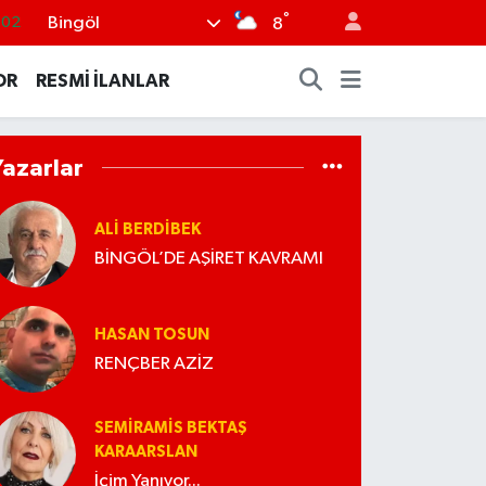
°
Bingöl
.02
8
.19
OR
RESMİ İLANLAR
.18
.19
Yazarlar
%0
.82
ALI BERDIBEK
BİNGÖL’DE AŞİRET KAVRAMI
HASAN TOSUN
RENÇBER AZİZ
SEMIRAMIS BEKTAŞ
KARAARSLAN
İçim Yanıyor...