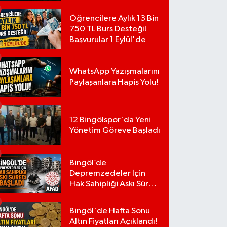
Yerler
Öğrencilere Aylık 13 Bin
750 TL Burs Desteği!
Başvurular 1 Eylül'de
WhatsApp Yazışmalarını
Paylaşanlara Hapis Yolu!
12 Bingölspor'da Yeni
Yönetim Göreve Başladı
Bingöl’de
Depremzedeler İçin
Hak Sahipliği Askı Süreci
Başladı
Bingöl'de Hafta Sonu
Altın Fiyatları Açıklandı!