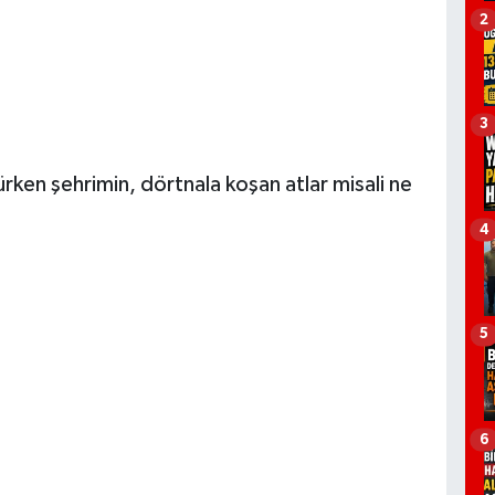
2
.
3
rürken şehrimin, dörtnala koşan atlar misali ne
4
5
6