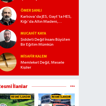
ÖMER ŞANLI
Karlıova'da JES, Gayt’ta HES,
Kiğı'da Altın Madeni,
Cafran’da Orman Kesimi...
MUCAHIT KAYA
Şiddeti Değil İnsanı Büyüten
Bir Eğitim Mümkün
MISAFIR KALEM
Memleket Değil, Mesele
Kişiler
esmi İlanlar
RESMİ İLANDIR
RESMİ İLANDIR