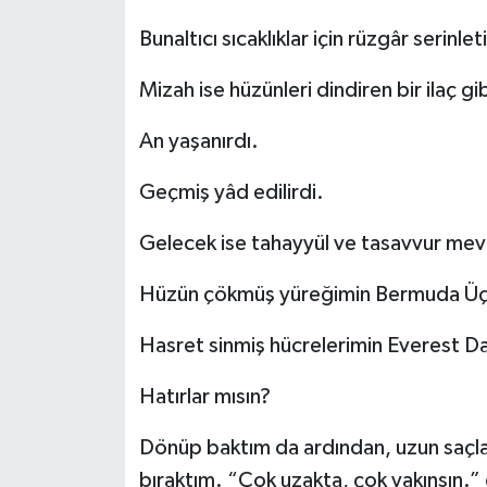
Bunaltıcı sıcaklıklar için rüzgâr serinlet
Mizah ise hüzünleri dindiren bir ilaç gib
An yaşanırdı.
Geçmiş yâd edilirdi.
Gelecek ise tahayyül ve tasavvur mevz
Hüzün çökmüş yüreğimin Bermuda Üçgen
Hasret sinmiş hücrelerimin Everest Da
Hatırlar mısın?
Dönüp baktım da ardından, uzun saçlar
bıraktım. “Çok uzakta, çok yakınsın.”