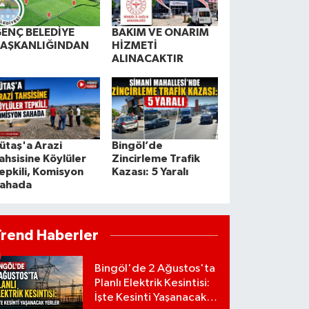
ENÇ BELEDİYE
BAKIM VE ONARIM
BAŞKANLIĞINDAN
HİZMETİ
ALINACAKTIR
ütaş'a Arazi
Bingöl’de
ahsisine Köylüler
Zincirleme Trafik
epkili, Komisyon
Kazası: 5 Yaralı
ahada
Trend Haberler
Bingöl'de 2 Ağustos'ta
Planlı Elektrik Kesintisi:
İşte Kesinti Yaşanacak