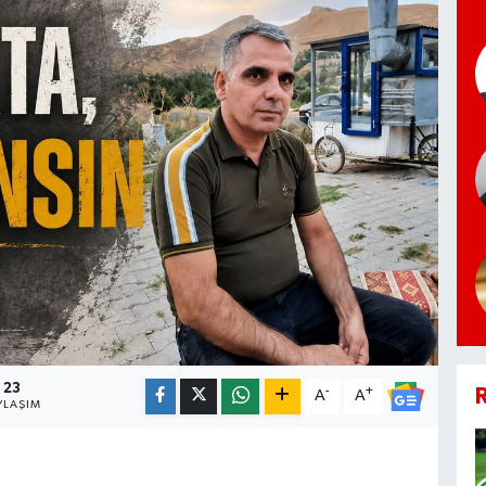
23
-
+
R
A
A
YLAŞIM