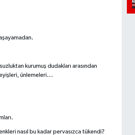
 yaşayamadan.
susuzluktan kurumuş dudakları arasından
yişleri, ünlemeleri...
mları.
n renkleri nasıl bu kadar pervasızca tükendi?