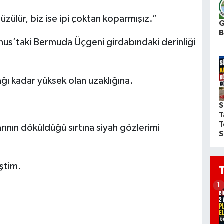
zülür, biz ise ipi çoktan koparmışız.”
G
s’taki Bermuda Üçgeni girdabındaki derinliği
ğı kadar yüksek olan uzaklığına.
S
T
T
ının döküldüğü sırtına siyah gözlerimi
S
iştim.
1