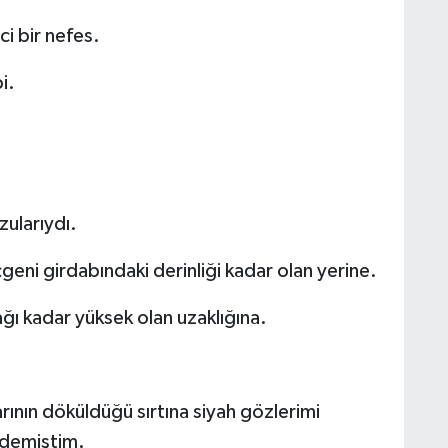
ici bir nefes.
i.
ularıydı.
i girdabındaki derinliği kadar olan yerine.
ğı kadar yüksek olan uzaklığına.
ının döküldüğü sırtına siyah gözlerimi
 demiştim.