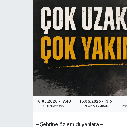
KİĞI
MERKEZ
RESMİ İLANLAR
SAĞLIK
SİYASET
SOLHAN
SPOR
16.06.2026 - 17:43
16.06.2026 - 19:51
YAYINLANMA
GÜNCELLEME
PA
YAYLADERE
– Şehrine özlem duyanlara –
YEDİSU