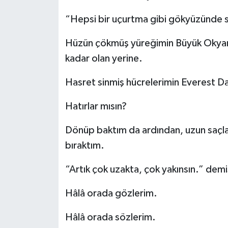
“Hepsi bir uçurtma gibi gökyüzünde sü
Hüzün çökmüş yüreğimin Büyük Okyanu
kadar olan yerine.
Hasret sinmiş hücrelerimin Everest Da
Hatırlar mısın?
Dönüp baktım da ardından, uzun saçlar
bıraktım.
“Artık çok uzakta, çok yakınsın.” dem
Hâlâ orada gözlerim.
Hâlâ orada sözlerim.